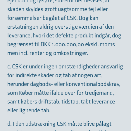
ejendom og løsøre, såfremt det bevises, at
skaden skyldes groft uagtsomme fejl eller
forsømmelser begået af CSK. Dog kan
erstatningen aldrig overstige værdien af den
leverance, hvori det defekte produkt indgår, dog
begrænset til DKK 1.000.000,00 ekskl. moms
men incl. renter og omkostninger.
c. CSK er under ingen omstændigheder ansvarlig
for indirekte skader og tab af nogen art,
herunder dagbods- eller konventionalbodskrav,
som Køber måtte ifalde over for tredjemand,
samt købers driftstab, tidstab, tabt leverance
eller lignende tab.
d. I den udstrækning CSK måtte blive pålagt