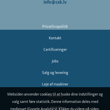
info@csk.lv
Privatlivspolitik
Kontakt
Certificeringer
Jobs
Salg og levering
Leje af maskiner
Websiden anvender cookies til at huske dine indstillinger og
Facebook
valg samt føre statistik. Denne information deles med
LinkedIn
tredjepart (Google Analytics). Klikker du videre på siden,