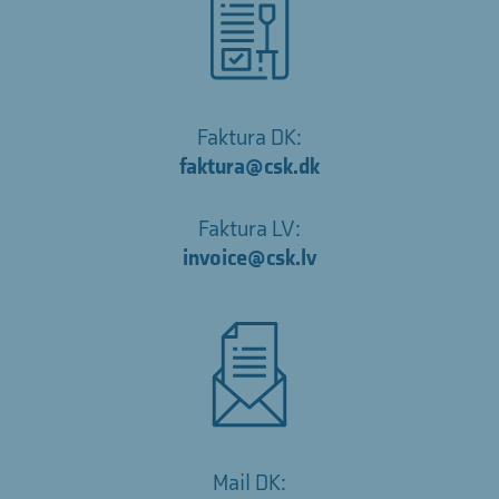
Faktura DK:
faktura@csk.dk
Faktura LV:
invoice@csk.lv
Mail DK: